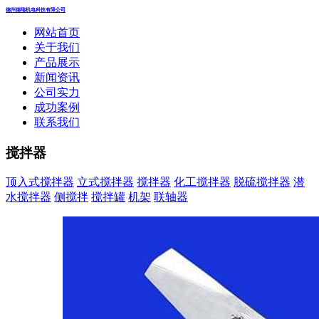
德州德瑞机电科技有限公司
网站首页
关于我们
产品展示
新闻资讯
公司实力
成功案例
联系我们
搅拌器
顶入式搅拌器
立式搅拌器
搅拌器
化工搅拌器
脱硫搅拌器
潜
水搅拌器
侧搅拌
搅拌罐
机架
联轴器