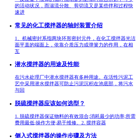
的活动状况，而湍流分散、剪切流又是某些拌和过程快
速进
常见的化工搅拌器的轴封装置介绍
1、机械密封系指两块环形密封元件，在化工搅拌器光洁
面平直的端面上，依靠介质压力或弹簧力的作用，在相
互
潜水搅拌器的用途及性能
在污水处理厂中潜水搅拌器有多种用途。在活性污泥工
艺中采用潜水搅拌器可防止污泥沉积在池底部，将污水
与回
脱硫搅拌器应该如何选型？
1. 脱硫搅拌器保证物料的有效混合;消耗最少的功率;所需
费用最低;操作方便;易于维修。2. 搅拌容器
侧入式搅拌器的操作步骤及方法