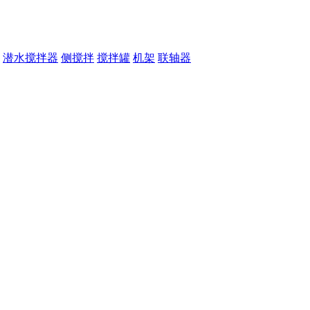
潜水搅拌器
侧搅拌
搅拌罐
机架
联轴器