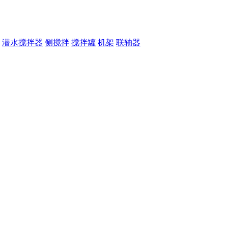
潜水搅拌器
侧搅拌
搅拌罐
机架
联轴器