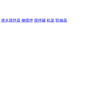
潜水搅拌器
侧搅拌
搅拌罐
机架
联轴器