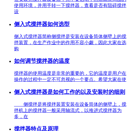
使用环境，并用手转一下搅拌器，查看是否有阻碍搅拌
设
侧入式搅拌器如何选型
侧入式搅拌器简称侧搅拌是安装在设备筒体侧壁上的搅
拌装置，在生产作业中的作用不容小觑，因此大家在选
购
如何调节搅拌器的温度
搅拌器的使用温度是非常的重要的，它的温度是用户在
操作的过程中一定不可忽视的一个要点。希望大家在使
侧入式搅拌器是如何工作的以及安装时的细则
侧搅拌是将搅拌装置安装在设备筒体的侧壁上，搅
拌机上的搅拌器一般采用轴流式，以推进式搅拌器为
多，在
搅拌器特点及原理