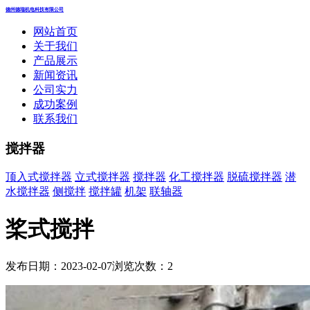
德州德瑞机电科技有限公司
网站首页
关于我们
产品展示
新闻资讯
公司实力
成功案例
联系我们
搅拌器
顶入式搅拌器
立式搅拌器
搅拌器
化工搅拌器
脱硫搅拌器
潜
水搅拌器
侧搅拌
搅拌罐
机架
联轴器
桨式搅拌
发布日期：2023-02-07
浏览次数：
2