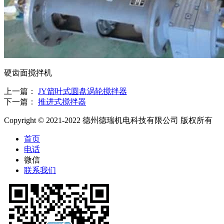
硬齿面搅拌机
上一篇：
JY箭叶式圆盘涡轮搅拌器
下一篇：
推进式搅拌器
Copyright © 2021-2022 德州德瑞机电科技有限公司 版权所有
首页
电话
微信
联系我们