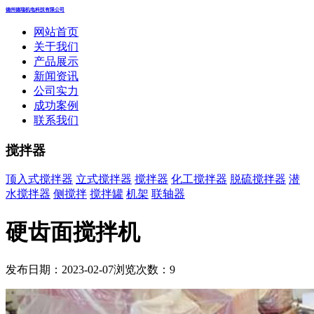
德州德瑞机电科技有限公司
网站首页
关于我们
产品展示
新闻资讯
公司实力
成功案例
联系我们
搅拌器
顶入式搅拌器
立式搅拌器
搅拌器
化工搅拌器
脱硫搅拌器
潜
水搅拌器
侧搅拌
搅拌罐
机架
联轴器
硬齿面搅拌机
发布日期：2023-02-07
浏览次数：
9