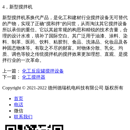
4，新型搅拌机
新型搅拌机系换代产品，是化工和建材行业搅拌设备无可替代
的产物，实现了正确"搅和拌"的问世，从而淘汰其它搅拌设备
所以承但的重任。它以其超常规的构思和精锐的技术含量，合
理的设计水准，填补了国际空白。其广泛用于油漆、涂料、染
料、制革、医药、饮料、粘胶剂、食品、洗涤品、化妆品及各
种固态物体等。有取之不尽的财富。对物体分散、乳化、均
质、调色等较之传统搅拌机的搅拌效果更加理想、直观、是搅
拌行业的一次革命。
上一篇：
化工反应罐搅拌设备
下一篇：
化工搅拌器
Copyright © 2021-2022 德州德瑞机电科技有限公司 版权所有
首页
电话
微信
联系我们